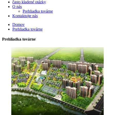
často kladené otázky
O nás
Prehliadka továrne
Kontaktujte nás
Domov
Prehliadka továrne
Prehliadka továrne