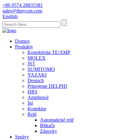
+86 0574 28835381
sales@ibuycon.com
English
Domov
Produkty
Konektivita TE/AMP
MOLEX
JST
SUMITOMO
YAZAKI
Deutsch
Pripojenie DELPHI
HRS
Amphenol
Iní
Konektor
Relé
Automatické relé
Blikače
Zásuvky
Správy