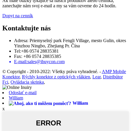
Ak máte otázky týkajúce sa našich produktov alebo cenníka,
zanechajte nám svoj e-mail a my sa vám ozveme do 24 hodín.
Dopyt na cenník
Kontaktujte nás
Adresa: Priemyselný park Fengli Village, mesto Gulin, okres
Yinzhou Ningbo, Zhejiang Pr. Čína
Tel:+86 0574 28835381
Fax: +86 0574 28835385
E-mail:sales@ibuycon.com
© Copyright - 2010-2022: Všetky práva vyhradené.
-
AMP Mobile
Konektor
,
Rýchly konektor z optických vlákien
,
Lear
,
Distribútor
Fci
,
Ovládacia skrinka
,
Odoslať e-mail
William
William
x