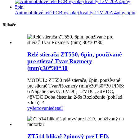
Automobilové relé PCB vysokej kvality 12V 20A 4piny 5pin
Blikače
Relé stierača ZT550, 6pin, používané
pre stierač Tvar Rozmery
(mm):30*30*30
MODUL: ZT550 relé stierača, 6pin, používané
pre stierač Tvar?Rozmery (mm):30*30*30 PINS:
6 Napätie cievky: 6VDC, 12VDC, 24VDC,
48VDC Doba čistenia: 2-6s Rozloženie (pohľad
zdola): ?
vyšetrovanie
detail
ZT514 blikač 2pinový pre LED,