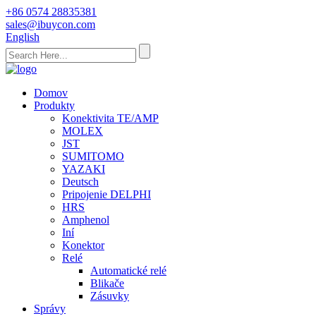
+86 0574 28835381
sales@ibuycon.com
English
Domov
Produkty
Konektivita TE/AMP
MOLEX
JST
SUMITOMO
YAZAKI
Deutsch
Pripojenie DELPHI
HRS
Amphenol
Iní
Konektor
Relé
Automatické relé
Blikače
Zásuvky
Správy