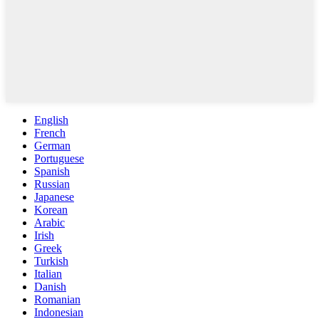
English
French
German
Portuguese
Spanish
Russian
Japanese
Korean
Arabic
Irish
Greek
Turkish
Italian
Danish
Romanian
Indonesian