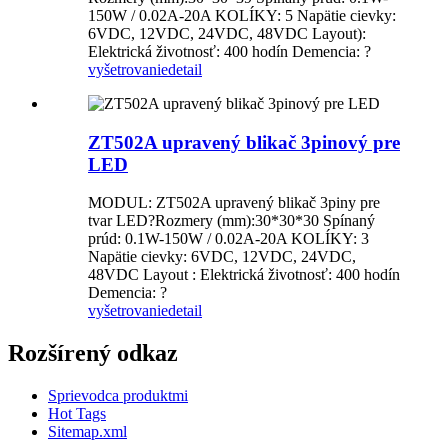
150W / 0.02A-20A KOLÍKY: 5 Napätie cievky:
6VDC, 12VDC, 24VDC, 48VDC Layout):
Elektrická životnosť: 400 hodín Demencia: ?
vyšetrovanie
detail
ZT502A upravený blikač 3pinový pre
LED
MODUL: ZT502A upravený blikač 3piny pre
tvar LED?Rozmery (mm):30*30*30 Spínaný
prúd: 0.1W-150W / 0.02A-20A KOLÍKY: 3
Napätie cievky: 6VDC, 12VDC, 24VDC,
48VDC Layout : Elektrická životnosť: 400 hodín
Demencia: ?
vyšetrovanie
detail
Rozšírený odkaz
Sprievodca produktmi
Hot Tags
Sitemap.xml