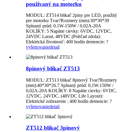
používaný na motorku
MODUL: ZT514 blikač 2piny pre LED, použitý
pre motorku Tvar?Rozmery (mm):30*30*39
Spínaný prúd: 0.1W-150W / 0.02A-20A
KOLÍKY: 5 Napätie cievky: 6VDC, 12VDC,
24VDC Laout, 48VDC (Pohľad zdola):
Elektrická životnosť: 400 hodín demencie: ?
vyšetrovanie
detail
8pinový blikač ZT513
MODUL: ZT513 blikač 8pinový Tvar?Rozmery
(mm):40*30*26.7 Spínaný prúd: 0,1W-150W /
0,02A-20A KOLÍKY: 8 Napätie cievky: 6VDC,
12VDC, 24VDC, (48VDC Life Layout):
Elektrické zobrazenie : 400 hodín demencie: ?
vyšetrovanie
detail
ZT512 blikač 3pinový