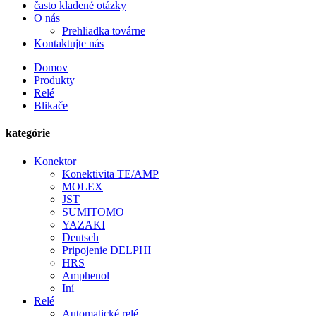
často kladené otázky
O nás
Prehliadka továrne
Kontaktujte nás
Domov
Produkty
Relé
Blikače
kategórie
Konektor
Konektivita TE/AMP
MOLEX
JST
SUMITOMO
YAZAKI
Deutsch
Pripojenie DELPHI
HRS
Amphenol
Iní
Relé
Automatické relé