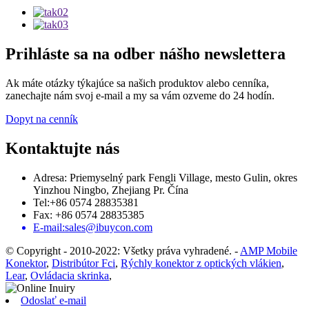
Prihláste sa na odber nášho newslettera
Ak máte otázky týkajúce sa našich produktov alebo cenníka,
zanechajte nám svoj e-mail a my sa vám ozveme do 24 hodín.
Dopyt na cenník
Kontaktujte nás
Adresa: Priemyselný park Fengli Village, mesto Gulin, okres
Yinzhou Ningbo, Zhejiang Pr. Čína
Tel:+86 0574 28835381
Fax: +86 0574 28835385
E-mail:sales@ibuycon.com
© Copyright - 2010-2022: Všetky práva vyhradené.
-
AMP Mobile
Konektor
,
Distribútor Fci
,
Rýchly konektor z optických vlákien
,
Lear
,
Ovládacia skrinka
,
Odoslať e-mail