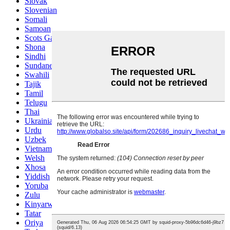
Slovak
Slovenian
Somali
Samoan
Scots Gaelic
Shona
Sindhi
Sundanese
Swahili
Tajik
Tamil
Telugu
Thai
Ukrainian
Urdu
Uzbek
Vietnamese
Welsh
Xhosa
Yiddish
Yoruba
Zulu
Kinyarwanda
Tatar
Oriya