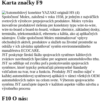
Karta značky F9
Spoločnosť Molex, založená v roku 1938, je jedným z najväčších
svetových výrobcov prepojovacích produktov. Molex vytvára
inovatívne produktové riešenia pre konektory typu wire-to-wire,
wire-to-board a board-to-board, vrátane zbernice, základnej dosky,
terminálu, telekomunikácií, ethernetu a kábla, ako aj aplikačných
nástrojov. Úsilie spoločnosti Molex minimalizovať vplyvy
obchodných aktivít, produktov a služieb na životné prostredie sa
odráža v ich záväzku uplatňovať systém environmentálneho
manažérstva ECOCARE.
JST poskytuje širokú škálu spojovacích systémov káblových
zväzkov navrhnutých špeciálne pre segment automobilového trhu.
JST sa odlišuje od zvyšku poľa poskytovaním spojovacích
systémov, ktoré typicky prekračujú priemyselné štandardy
vzhľadom na tvar, tvar a funkciu. Produkty JST možno nájsť v
každej automobilovej systémovej aplikácii v rámci všetkých OEM
automobilových radov na celom svete. Výberom spojovacieho
systému JST zaručujete úspech v každom aspekte vášho návrhu a
výrobného procesu
F10 O nás: