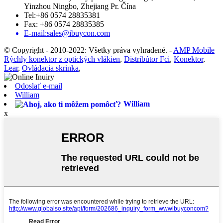
Yinzhou Ningbo, Zhejiang Pr. Čína
Tel:+86 0574 28835381
Fax: +86 0574 28835385
E-mail:sales@ibuycon.com
© Copyright - 2010-2022: Všetky práva vyhradené.
-
AMP Mobile
Rýchly konektor z optických vlákien
,
Distribútor Fci
,
Konektor
,
Lear
,
Ovládacia skrinka
,
Odoslať e-mail
William
William
x