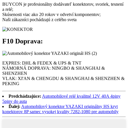
BUYCON je profesionálny dodávateľ konektorov, svoriek, tesnení
a relé;
Skúsenosti viac ako 20 rokov v odvetví komponentov;
Naši zákazníci pochádzajú z celého sveta
F10 Doprava:
EXPRES: DHL & FEDEX & UPS & TNT
NÁMORNÁ DOPRAVA: NINGBO & SHANGHAI &
SHENZHEN
VLAK: XI'AN & CHENGDU & SHANGHAI & SHENZHEN &
PEKING
Predchádzajúce:
Automobilové relé kvalitné 12V 40A 4piny
5piny do auta
Ďalej:
Automobilový konektor YAZAKI originálny HS kryt
konektorov 8P samec vysokej kvality 7282-1080 pre automobily