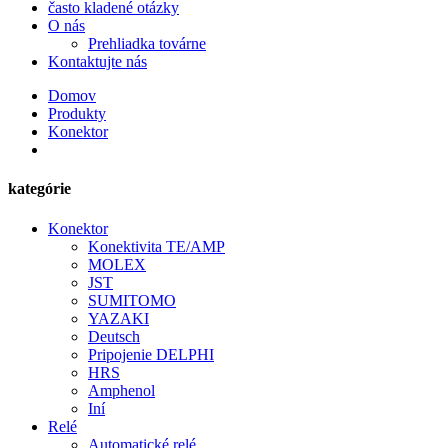
často kladené otázky
O nás
Prehliadka továrne
Kontaktujte nás
Domov
Produkty
Konektor
kategórie
Konektor
Konektivita TE/AMP
MOLEX
JST
SUMITOMO
YAZAKI
Deutsch
Pripojenie DELPHI
HRS
Amphenol
Iní
Relé
Automatické relé