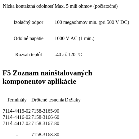
Nízka kontaktná odolnosť
Max. 5 mili ohmov (počiatočné)
Izolačný odpor
100 megaohmov min. (pri 500 V DC)
Odolné napätie
1000 V AC (1 min.)
Rozsah teplôt
-40 až 120 °C
F5 Zoznam nainštalovaných
komponentov aplikácie
Terminály
Drôtené tesnenia
Držiaky
711
4
-4415-02
7158-3165-90
711
4
-4416-02
7158-3166-60
711
4
-4417-02
7158-3167-80
-
-
7158-3168-80