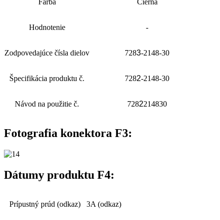
Farba
Čierna
Hodnotenie
-
Zodpovedajúce čísla dielov
728
3
-2148-30
Špecifikácia produktu č.
728
2
-2148-30
Návod na použitie č.
728
2
214830
Fotografia konektora F3:
Dátumy produktu F4:
Prípustný prúd (odkaz)
3A (odkaz)