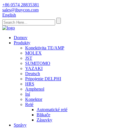
+86 0574 28835381
sales@ibuycon.com
English
Domov
Produkty
Konektivita TE/AMP
MOLEX
JST
SUMITOMO
YAZAKI
Deutsch
Pripojenie DELPHI
HRS
Amphenol
Iní
Konektor
Relé
Automatické relé
Blikače
Zásuvky
Správy